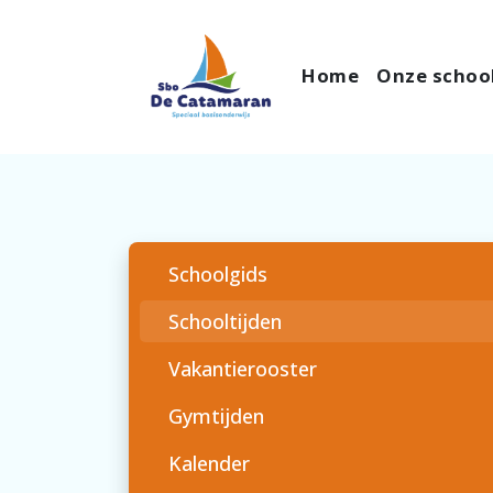
Home
Onze schoo
Schoolgids
Schooltijden
Vakantierooster
Gymtijden
Kalender