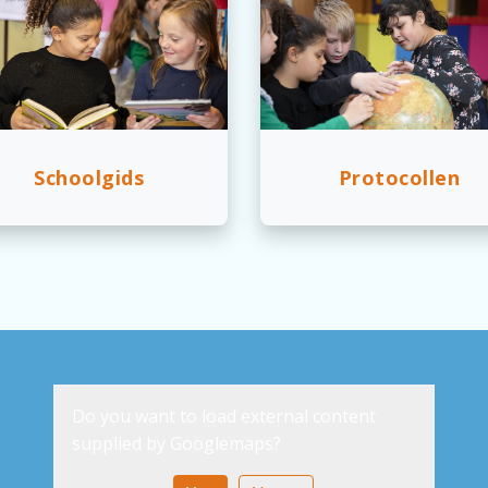
Schoolgids
Protocollen
Do you want to load external content
supplied by
Googlemaps
?