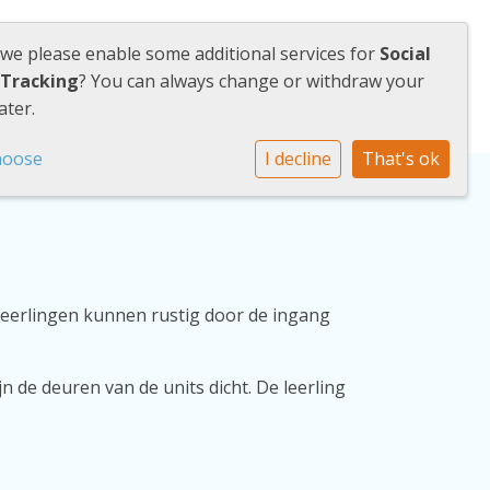
 we please enable some additional services for
Social
Tanding Vooruit
Werken bij
 Tracking
? You can always change or withdraw your
ater.
hoose
I decline
That's ok
leerlingen kunnen rustig door de ingang
jn de deuren van de units dicht. De leerling