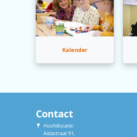
Kalender
Contact
Hoofdlocatie:
Aïdastraat 91,