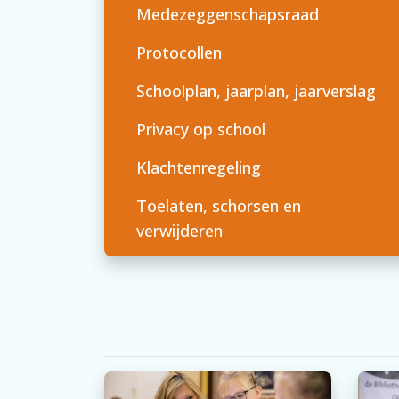
Medezeggenschapsraad
Protocollen
Schoolplan, jaarplan, jaarverslag
Privacy op school
Klachtenregeling
Toelaten, schorsen en
verwijderen