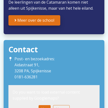
De leerlingen van de Catamaran komen niet
alleen uit Spijkenisse, maar van het hele eiland.
Meer over de school
Contact
Post- en bezoekadres:
Aïdastraat 91,
3208 PA, Spijkenisse
0181-636281
Do you want to load external content
supplied by
Googlemaps
?