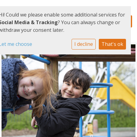
Hi! Could we please enable some additional services for
Social Media & Tracking
? You can always change or
withdraw your consent later.
Let me choose
I decline
That's ok