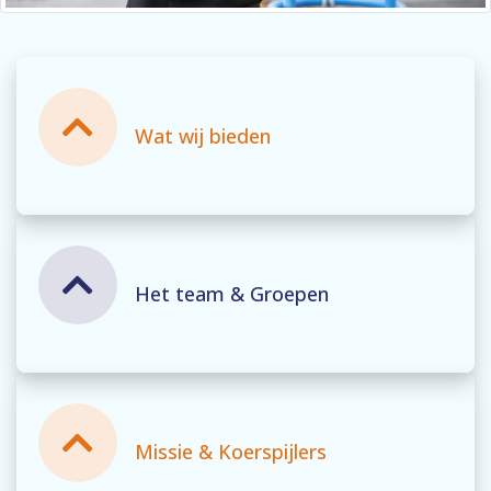
SBO de Catamaran
Wat wij bieden
Speciaal voor jou
Het team & Groepen
Missie & Koerspijlers