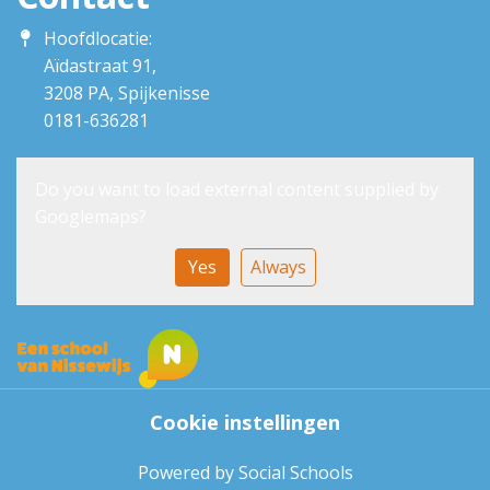
Hoofdlocatie:
Aïdastraat 91,
3208 PA, Spijkenisse
0181-636281
Do you want to load external content supplied by
Googlemaps
?
Yes
Always
Cookie instellingen
Powered by
Social Schools